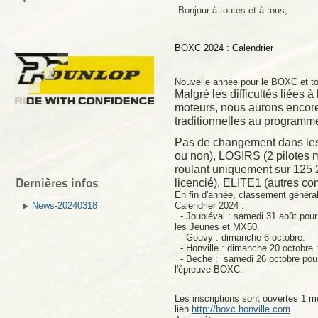
Bonjour à toutes et à tous,
BOXC 2024 : Calendrier
Nouvelle année pour le BOXC et t
Malgré les difficultés liées à
moteurs, nous aurons encore
traditionnelles au programm
Pas de changement dans les c
ou non), LOSIRS (2 pilotes m
roulant uniquement sur 125 
Dernières infos
licencié), ELITE1 (autres c
En fin d'année, classement généra
News-20240318
Calendrier 2024 :
- Joubiéval : samedi 31 août pou
les Jeunes et MX50.
- Gouvy : dimanche 6 octobre.
- Honville : dimanche 20 octobre 
- Beche :
samedi 26 octobre
pou
l'épreuve BOXC.
Les inscriptions sont ouvertes 1 m
lien
http://boxc.honville.com