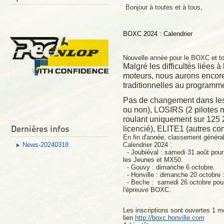
Bonjour à toutes et à tous,
BOXC 2024 : Calendrier
Nouvelle année pour le BOXC et t
Malgré les difficultés liées à
moteurs, nous aurons encore
traditionnelles au programm
Pas de changement dans les c
ou non), LOSIRS (2 pilotes m
roulant uniquement sur 125 
Dernières infos
licencié), ELITE1 (autres c
En fin d'année, classement généra
News-20240318
Calendrier 2024 :
- Joubiéval : samedi 31 août pou
les Jeunes et MX50.
- Gouvy : dimanche 6 octobre.
- Honville : dimanche 20 octobre 
- Beche :
samedi 26 octobre
pou
l'épreuve BOXC.
Les inscriptions sont ouvertes 1 m
lien
http://boxc.honville.com